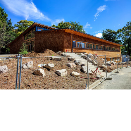
Neuf
Réhabilitation
Habitat
Bureaux
Enseignement / Scolaire
Équipement
Équipement sportif
Viti-Vinicole
Contact
Actus