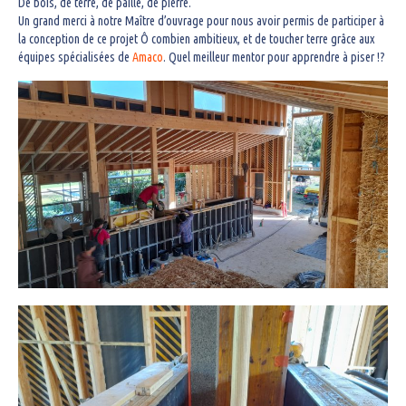
De bois, de terre, de paille, de pierre.
Neuf
Un grand merci à notre Maître d’ouvrage pour nous avoir permis de participer à
la conception de ce projet Ô combien ambitieux, et de toucher terre grâce aux
Réhabilitation
équipes spécialisées de
Amaco
. Quel meilleur mentor pour apprendre à piser !?
Habitat
Bureaux
Enseignement / Scolaire
Équipement
Équipement sportif
Viti-Vinicole
Contact
Actus