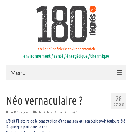
environnement / santé / énergétique / thermique
Menu
Accueil
Néo vernaculaire ?
28
Compétences
OCT 2025
Equipe
par
180 degres
|
Classé dans :
Actualité
|
0
C’était l’histoire de la construction d’une maison qui semblait avoir toujours été
Références
là, quelque part dans le Lot.