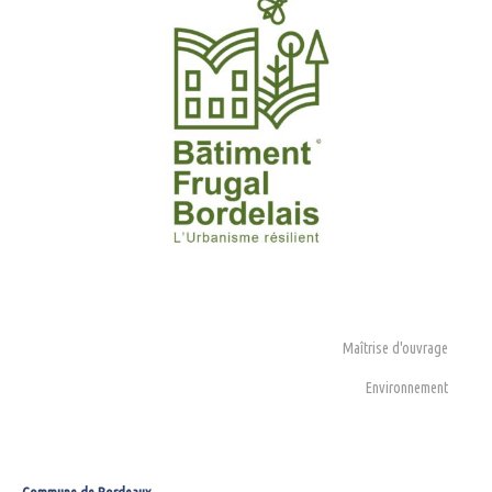
Neuf
Réhabilitation
Habitat
Bureaux
Enseignement / Scolaire
Équipement
Équipement sportif
Viti-Vinicole
Maîtrise d'ouvrage
Contact
Environnement
Actus