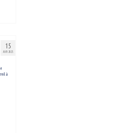
15
AVR 2025
de
reil à