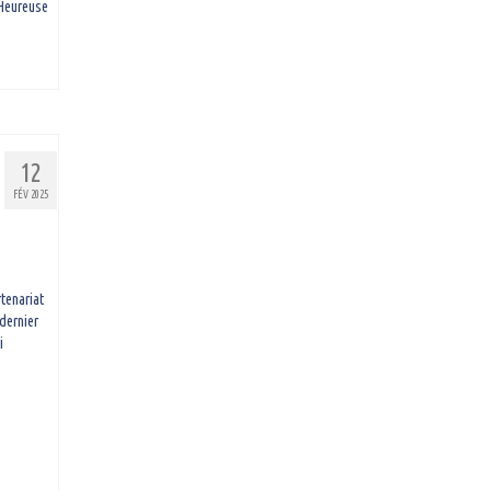
Heureuse
12
FÉV 2025
tenariat
dernier
i