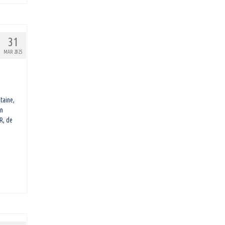
31
MAR 2025
taine,
En
R, de