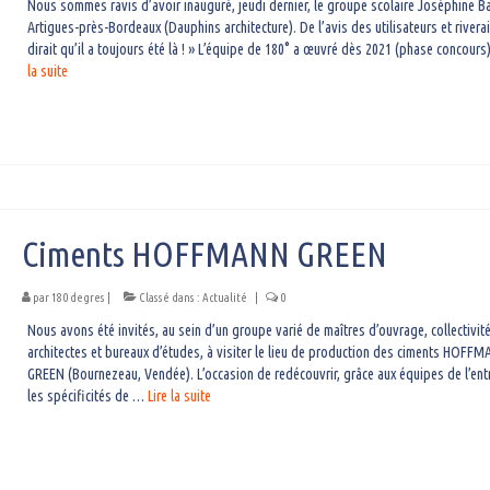
Nous sommes ravis d’avoir inauguré, jeudi dernier, le groupe scolaire Joséphine B
Artigues-près-Bordeaux (Dauphins architecture). De l’avis des utilisateurs et riverai
dirait qu’il a toujours été là ! » L’équipe de 180° a œuvré dès 2021 (phase concour
la suite­­
Ciments HOFFMANN GREEN
par
180 degres
|
Classé dans :
Actualité
|
0
Nous avons été invités, au sein d’un groupe varié de maîtres d’ouvrage, collectivité
architectes et bureaux d’études, à visiter le lieu de production des ciments HOFF
GREEN (Bournezeau, Vendée). L’occasion de redécouvrir, grâce aux équipes de l’ent
les spécificités de …
Lire la suite­­