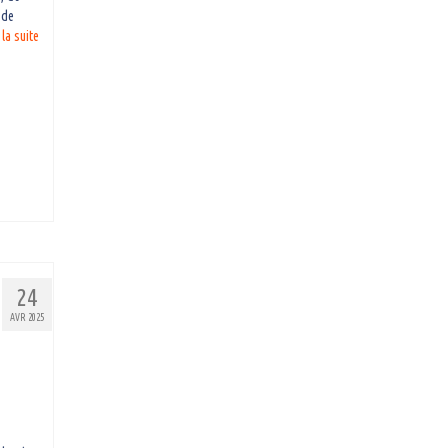
 de
 la suite­­
24
AVR 2025