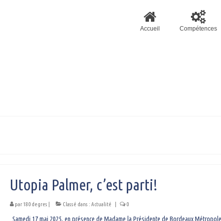
Accueil
Compétences
Utopia Palmer, c’est parti!
par
180 degres
|
Classé dans :
Actualité
|
0
Samedi 17 mai 2025, en présence de Madame la Présidente de Bordeaux Métropole