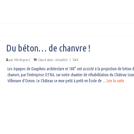
Du béton… de chanvre !
par
180 degres
|
Classé dans :
Actualité
|
0
Les équipes de Dauphins architecture et 180° ont assisté à la projection de béton 
chanvre, par l’entreprise OTRA, sur notre chantier de réhabilitation du Château Sour
Villenave d’Ornon. Le Château se mue petit à petit en École de …
Lire la suite­­