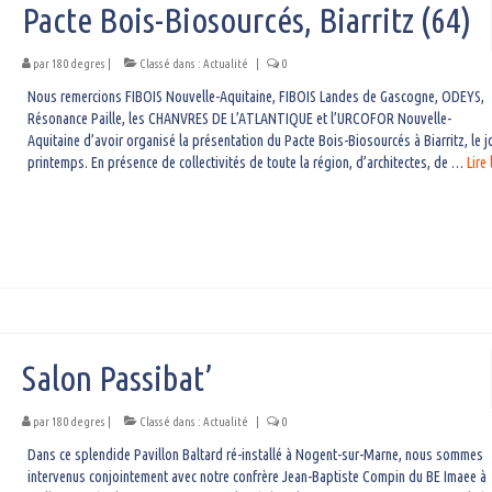
Pacte Bois-Biosourcés, Biarritz (64)
par
180 degres
|
Classé dans :
Actualité
|
0
Nous remercions FIBOIS Nouvelle-Aquitaine, FIBOIS Landes de Gascogne, ODEYS,
Résonance Paille, les CHANVRES DE L’ATLANTIQUE et l’URCOFOR Nouvelle-
Aquitaine d’avoir organisé la présentation du Pacte Bois-Biosourcés à Biarritz, le j
printemps. En présence de collectivités de toute la région, d’architectes, de …
Lire l
Salon Passibat’
par
180 degres
|
Classé dans :
Actualité
|
0
Dans ce splendide Pavillon Baltard ré-installé à Nogent-sur-Marne, nous sommes
intervenus conjointement avec notre confrère Jean-Baptiste Compin du BE Imaee à