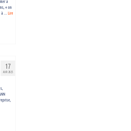
aker à
ns, « on
s) à …
Lire
17
AVR 2025
s,
MANN
reprise,