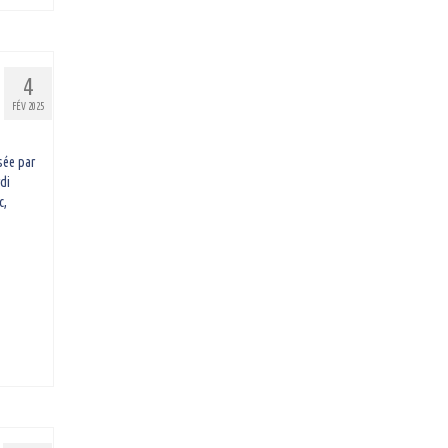
4
FÉV 2025
sée par
di
c,