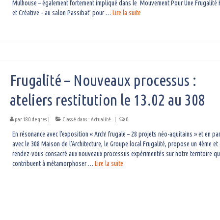
Mulhouse – également fortement impliqué dans le Mouvement Pour Une Frugalité 
et Créative – au salon Passibat’ pour …
Lire la suite­­
Frugalité – Nouveaux processus :
ateliers restitution le 13.02 au 308
par
180 degres
|
Classé dans :
Actualité
|
0
En résonance avec l’exposition « Arch! frugale – 28 projets néo-aquitains » et en par
avec le 308 Maison de l’Architecture, le Groupe local Frugalité, propose un 4ème et 
rendez-vous consacré aux nouveaux processus expérimentés sur notre territoire qu
contribuent à métamorphoser …
Lire la suite­­