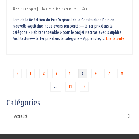
par
180 degres
|
Classé dans :
Actualité
|
0
Lors de la 8e édition du Prix Régional de la Construction Bois en
Nouvelle-Aquitaine, nous avons remporté :— le 1er prix dans la
catégorie « Habiter ensemble » pour le projet Naturae avec Dauphins
Architecture— le 1er prix dans la catégorie « Apprendre, …
Lire la suite­­
Pagination
«
1
2
3
4
5
6
7
8
des
…
11
»
publications
Catégories
Actualité